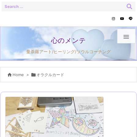

心のメンテ
曼荼羅アート/ヒーリング/ソウルコーチング

Home
>

オラクルカード