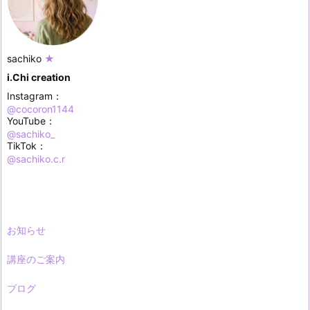
sachiko
★
i.Chi creation
Instagram：
@cocoron1144
YouTube：
@sachiko_
TikTok：
@sachiko.c.r
お知らせ
講座のご案内
ブログ