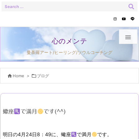

心のメンテ
曼荼羅アート/ヒーリング/ソウルコーチング

Home
>

ブログ
蠍座
で満月
です(^^)
明日の4月24日8：49に、蠍座
で満月
です。