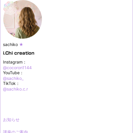
sachiko
★
i.Chi creation
Instagram：
@cocoron1144
YouTube：
@sachiko_
TikTok：
@sachiko.c.r
お知らせ
講座のご案内