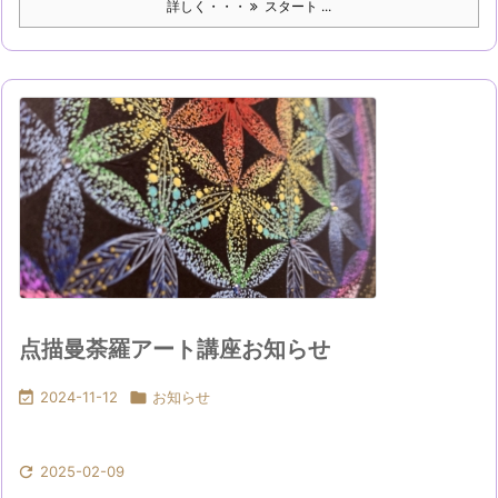
詳しく・・・
スタート ...
点描曼荼羅アート講座お知らせ

2024-11-12

お知らせ

2025-02-09