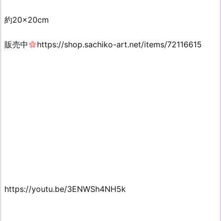
約20×20cm
販売中
https://shop.sachiko-art.net/items/72116615
https://youtu.be/3ENWSh4NH5k