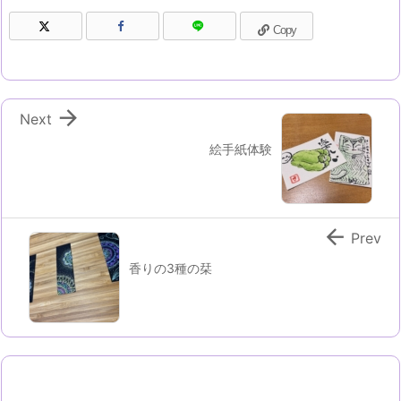
Copy

Next
絵手紙体験

Prev
香りの3種の栞