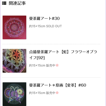

関連記事
曼荼羅アート#30
約15×15cm SOLD OUT
点描曼荼羅アート【虹】フラワーオブラ
イフ[92]
約15×15cm 販売中
曼荼羅アート＊原画【変革】#60
約15×15cm 販売中