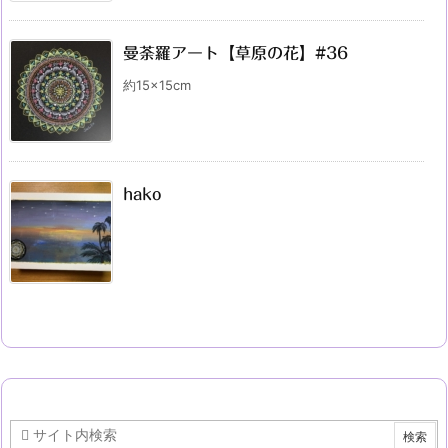
曼荼羅アート【草原の花】#36
約15×15cm
hako