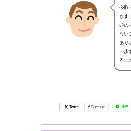
今取
きま
頭の
ない
あり
一歩
るこ
Twitter
Facebook
LINE