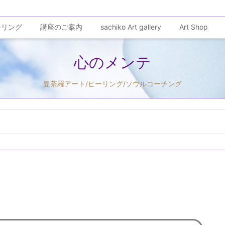
ーリング
講座のご案内
sachiko Art gallery
Art Shop
心のメンテ
曼荼羅アート/ヒーリング/ソウルコーチング