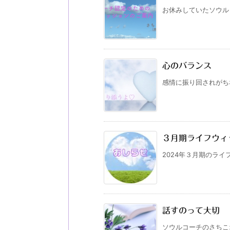
お休みしていたソウルコ
心のバランス
感情に振り回されがち
３月期ライフウィ
2024年３月期のライ
話すのって大切
ソウルコーチのさちこ