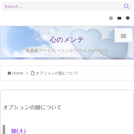

心のメンテ
曼荼羅アート/ヒーリング/ソウルコーチング

Home
>

オプションの額について
オプションの額について
額(大)