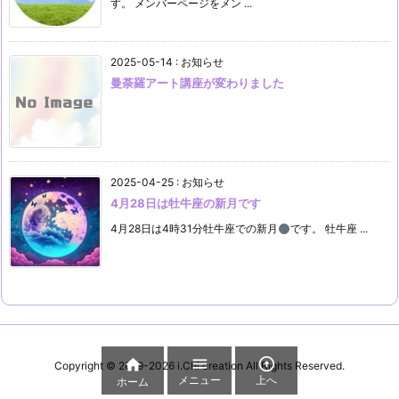
す。 メンバーページをメン ...
2025-05-14
:
お知らせ
曼荼羅アート講座が変わりました
2025-04-25
:
お知らせ
4月28日は牡牛座の新月です
4月28日は4時31分牡牛座での新月
です。 牡牛座 ...



Copyright ©
2019
-2026
i.Chi creation
All Rights Reserved.
メニュー
上へ
ホーム