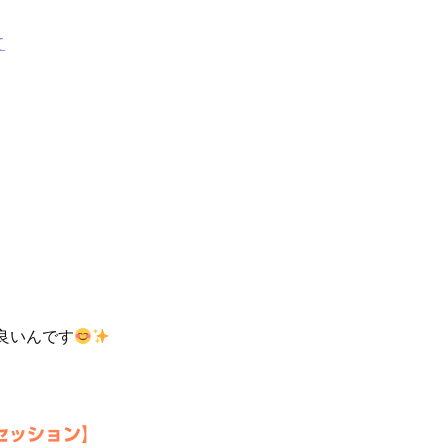
て
良いんです
グセッション】