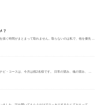
メ？
を描く時間がまとまって取れません。取らないのは私で、他を優先 ...
ビ・コースは、今月は残2名様です。 日常の望み、魂の望み、 ...
ました。話を聞いてもらうだけでスッキリするなんておもって ...