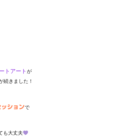
プレートアート
が
が続きました！
セッション
で
ても大丈夫