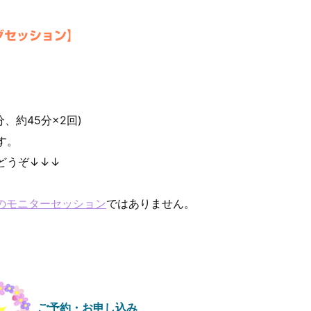
グセッション】
分、約45分×2回)
す。
どうぞ↓↓↓
のモニターセッション
ではありません。