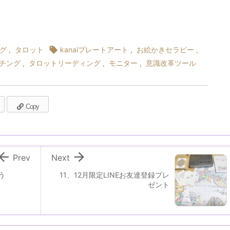
グ
,
タロット

kanaiプレートアート
,
お絵かきセラピー
,
チング
,
タロットリーディング
,
モニター
,
意識改革ツール
Copy


Prev
Next
う
11、12月限定LINEお友達登録プレ
ゼント